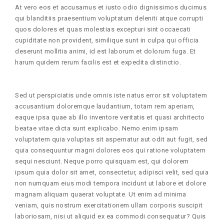
At vero eos et accusamus et iusto odio dignissimos ducimus
qui blanditiis praesentium voluptatum deleniti atque corrupti
quos dolores et quas molestias excepturi sint occaecati
cupiditate non provident, similique sunt in culpa qui officia
deserunt mollitia animi, id est laborum et dolorum fuga. Et
harum quidem rerum facilis est et expedita distinctio.
Sed ut perspiciatis unde omnis iste natus error sit voluptatem
accusantium doloremque laudantium, totam rem aperiam,
eaque ipsa quae ab illo inventore veritatis et quasi architecto
beatae vitae dicta sunt explicabo. Nemo enim ipsam
voluptatem quia voluptas sit aspernatur aut odit aut fugit, sed
quia consequuntur magni dolores eos qui ratione voluptatem
sequi nesciunt. Neque porro quisquam est, qui dolorem
ipsum quia dolor sit amet, consectetur, adipisci velit, sed quia
non numquam eius modi tempora incidunt ut labore et dolore
magnam aliquam quaerat voluptate. Ut enim ad minima
veniam, quis nostrum exercitationem ullam corporis suscipit
laboriosam, nisi ut aliquid ex ea commodi consequatur? Quis